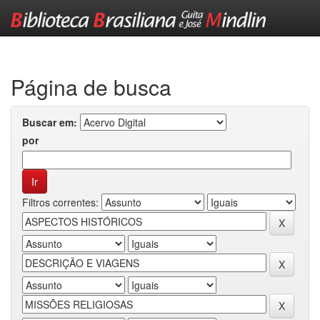
Skip
navigation
Página de busca
Buscar em:
por
Filtros correntes: