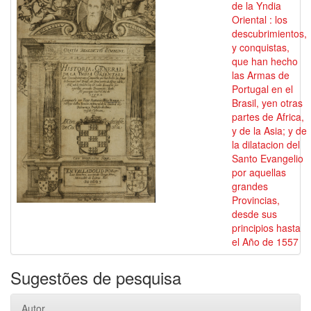
de la Yndia
Oriental : los
descubrimientos,
y conquistas,
que han hecho
las Armas de
Portugal en el
Brasil, yen otras
partes de Africa,
y de la Asia; y de
la dilatacion del
Santo Evangelio
por aquellas
grandes
Provincias,
desde sus
principios hasta
el Año de 1557
Sugestões de pesquisa
Autor