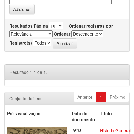
Resultados/Página
|
Ordenar registros por
Ordenar
Registro(s)
Resultado 1-1 de 1.
Anterior
1
Próximo
Conjunto de itens:
Pré-visualização
Data do
Título
documento
1603
Historia General