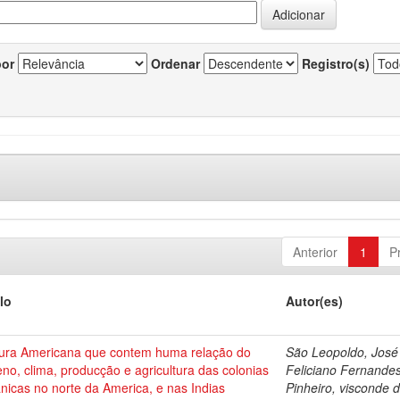
por
Ordenar
Registro(s)
Anterior
1
P
lo
Autor(es)
tura Americana que contem huma relação do
São Leopoldo, José
eno, clima, producção e agricultura das colonias
Feliciano Fernande
anicas no norte da America, e nas Indias
Pinheiro, visconde d