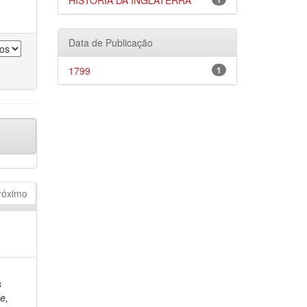
HISTÓRIA DA INGLATERRA
Data de Publicação
1799
1
róximo
s
e,