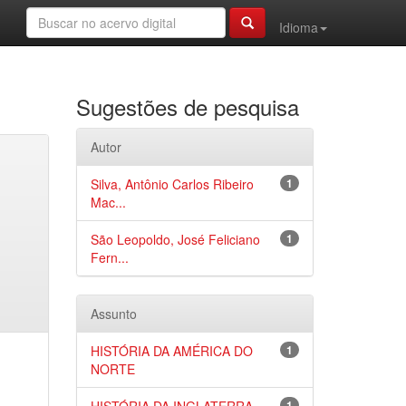
Idioma
Sugestões de pesquisa
Autor
Silva, Antônio Carlos Ribeiro
1
Mac...
São Leopoldo, José Feliciano
1
Fern...
Assunto
HISTÓRIA DA AMÉRICA DO
1
NORTE
1