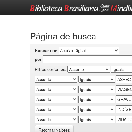
Skip
navigation
Página de busca
Buscar em:
por
Filtros correntes:
Retornar valores