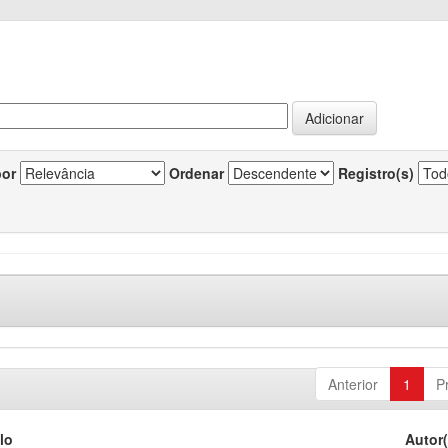
por
Ordenar
Registro(s)
Anterior
1
P
lo
Autor(