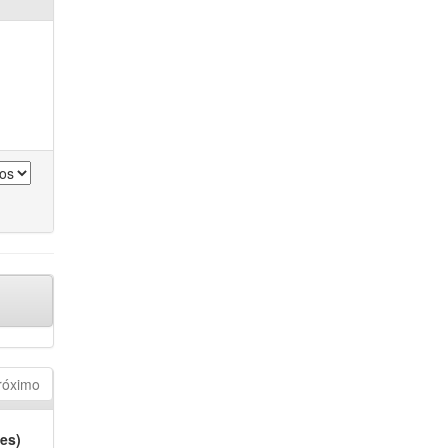
róximo
es)