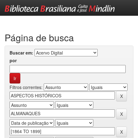
Skip
navigation
Página de busca
Buscar em:
por
Filtros correntes: