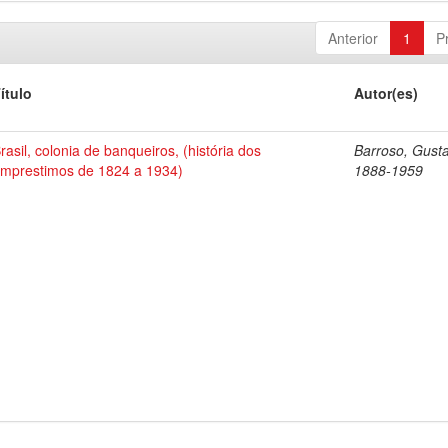
Anterior
1
P
ítulo
Autor(es)
rasil, colonia de banqueiros, (história dos
Barroso, Gust
mprestimos de 1824 a 1934)
1888-1959