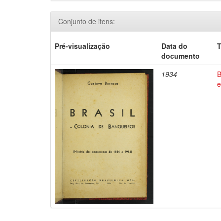
Conjunto de itens:
Pré-visualização
Data do
T
documento
1934
B
e