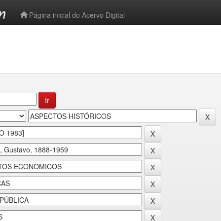
-->
Página inicial do Acervo Digital