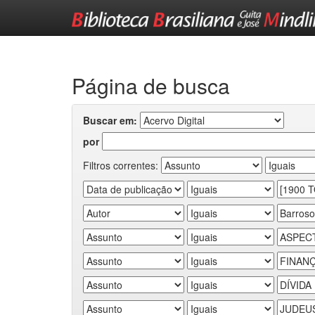
Skip
navigation
Página de busca
Buscar em:
por
Filtros correntes: