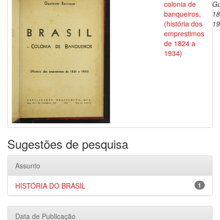
colonia de
Gu
banqueiros,
18
(história dos
19
emprestimos
de 1824 a
1934)
Sugestões de pesquisa
Assunto
HISTÓRIA DO BRASIL
1
Data de Publicação