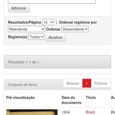
Resultados/Página
|
Ordenar registros por
Ordenar
Registro(s)
Resultado 1-1 de 1.
Anterior
1
Próximo
Conjunto de itens:
Pré-visualização
Data do
Título
Au
documento
1934
Brasil,
Ba