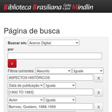
Skip
navigation
Página de busca
Buscar em:
por
Filtros correntes: