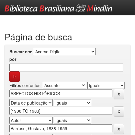
Skip
navigation
Página de busca
Buscar em:
por
Filtros correntes: