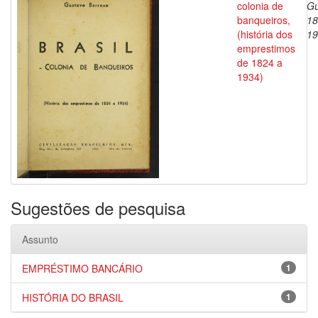
colonia de
Gu
banqueiros,
18
(história dos
19
emprestimos
de 1824 a
1934)
Sugestões de pesquisa
Assunto
EMPRÉSTIMO BANCÁRIO
1
HISTÓRIA DO BRASIL
1