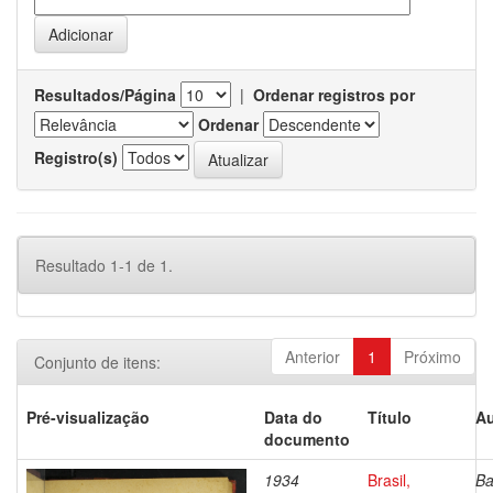
Resultados/Página
|
Ordenar registros por
Ordenar
Registro(s)
Resultado 1-1 de 1.
Anterior
1
Próximo
Conjunto de itens:
Pré-visualização
Data do
Título
Au
documento
1934
Brasil,
Ba