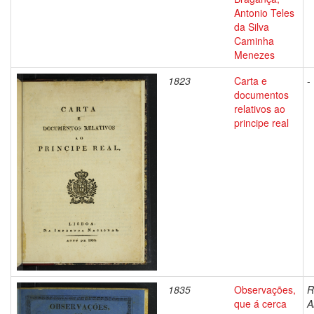
Antonio Teles
da Silva
Caminha
Menezes
1823
Carta e
-
documentos
relativos ao
principe real
1835
Observações,
R
que á cerca
A