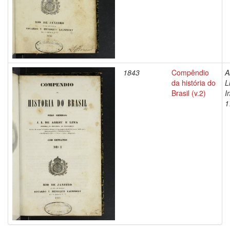
1843
Compêndio
A
da história do
L
Brasil (v.2)
I
1