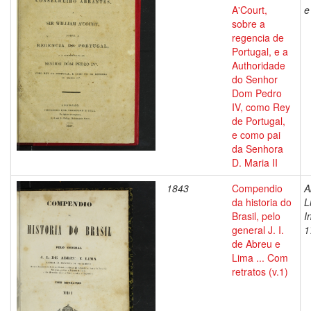
A'Court,
e
sobre a
regencia de
Portugal, e a
Authoridade
do Senhor
Dom Pedro
IV, como Rey
de Portugal,
e como pai
da Senhora
D. Maria II
1843
Compendio
A
da historia do
L
Brasil, pelo
I
general J. I.
1
de Abreu e
Lima ... Com
retratos (v.1)