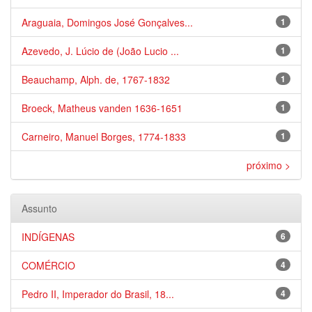
Araguaia, Domingos José Gonçalves...
1
Azevedo, J. Lúcio de (João Lucio ...
1
Beauchamp, Alph. de, 1767-1832
1
Broeck, Matheus vanden 1636-1651
1
Carneiro, Manuel Borges, 1774-1833
1
próximo >
Assunto
INDÍGENAS
6
COMÉRCIO
4
Pedro II, Imperador do Brasil, 18...
4