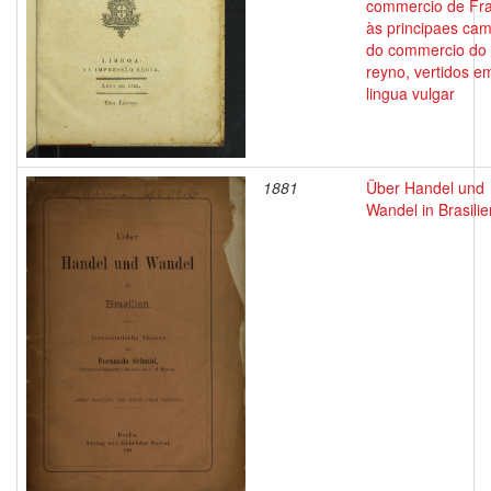
commercio de Fr
às principaes ca
do commercio do
reyno, vertidos e
lingua vulgar
1881
Über Handel und
Wandel in Brasilie