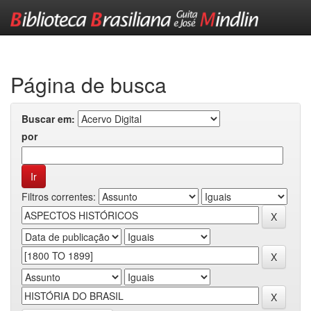
Skip
navigation
Página de busca
Buscar em:
por
Filtros correntes: