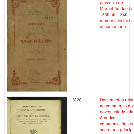
provincia do
Maranhão desde
1839 até 1840 :
memoria historica
documentada
1826
Documentos relat
ao commercio do
novos estados da
America,
communicados pe
secretaria princip