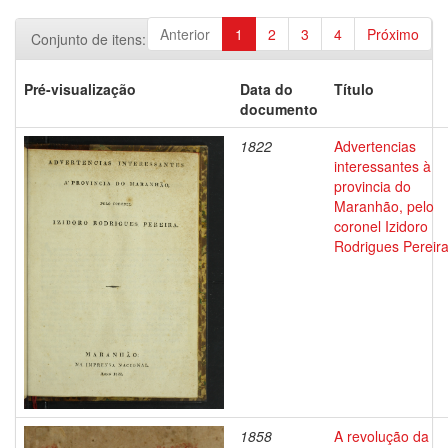
Anterior
1
2
3
4
Próximo
Conjunto de itens:
Pré-visualização
Data do
Título
documento
1822
Advertencias
interessantes à
provincia do
Maranhão, pelo
coronel Izidoro
Rodrigues Pereir
1858
A revolução da