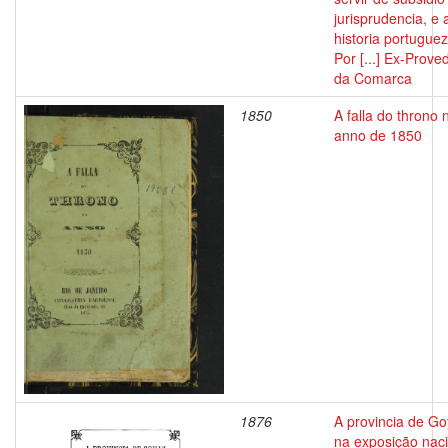
jurisprudencia, e 
historia portuguez
Por [...] Ex-Prove
da Comarca
1850
A falla do throno 
anno de 1850
1876
A provincia de G
na exposição nac