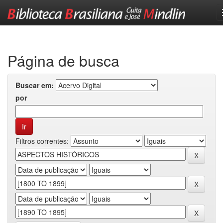
Skip
navigation
Página de busca
Buscar em:
por
Filtros correntes: