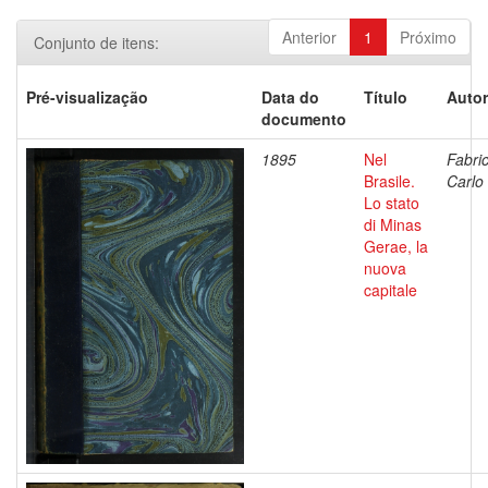
Anterior
1
Próximo
Conjunto de itens:
Pré-visualização
Data do
Título
Autor
documento
1895
Nel
Fabric
Brasile.
Carlo
Lo stato
di Minas
Gerae, la
nuova
capitale