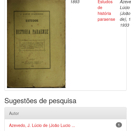
1893
Estudos
Azeve
de
Lúcio
história
(João
paraense
de), 
1933
Sugestões de pesquisa
Autor
Azevedo, J. Lúcio de (João Lucio ...
1