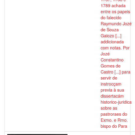
1789 achada
entre os papeis
do falecido
Raymundo Jozé
de Souza
Gaiozo [...]
addicionada
com notas. Por
Jozé
Constantino
Gomes de
Castro [...] para
servir de
instrocçam
previa à sua
dissertacám
historico-juridica
sobre as
pastroraes do
Exmo. e Rmo.
bispo do Para