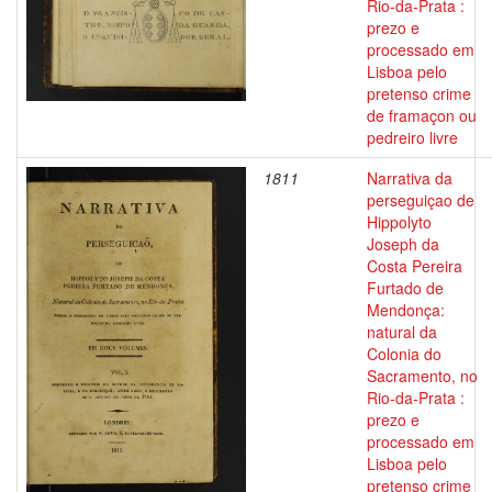
Rio-da-Prata :
prezo e
processado em
Lisboa pelo
pretenso crime
de framaçon ou
pedreiro livre
1811
Narrativa da
perseguiçao de
Hippolyto
Joseph da
Costa Pereira
Furtado de
Mendonça:
natural da
Colonia do
Sacramento, no
Rio-da-Prata :
prezo e
processado em
Lisboa pelo
pretenso crime