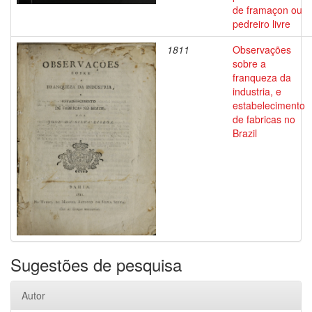
de framaçon ou
pedreiro livre
1811
Observações
sobre a
franqueza da
industria, e
estabelecimento
de fabricas no
Brazil
Sugestões de pesquisa
Autor