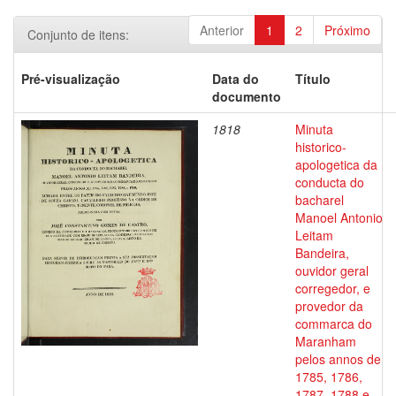
Anterior
1
2
Próximo
Conjunto de itens:
Pré-visualização
Data do
Título
documento
1818
Minuta
historico-
apologetica da
conducta do
bacharel
Manoel Antonio
Leitam
Bandeira,
ouvidor geral
corregedor, e
provedor da
commarca do
Maranham
pelos annos de
1785, 1786,
1787, 1788 e