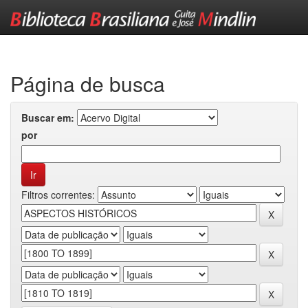
Skip
navigation
Página de busca
Buscar em:
por
Filtros correntes: