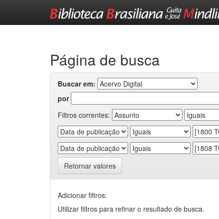
Skip
navigation
Página de busca
Buscar em:
por
Filtros correntes:
Retornar valores
Adicionar filtros:
Utilizar filtros para refinar o resultado de busca.