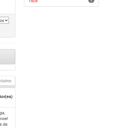
1808
1
róximo
tor(es)
ga,
noel
s da