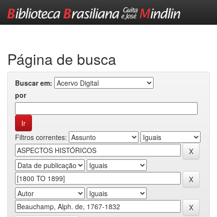
Skip
navigation
Página de busca
Buscar em:
por
Filtros correntes: