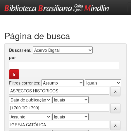
Skip
navigation
Página de busca
Buscar em:
por
Filtros correntes: