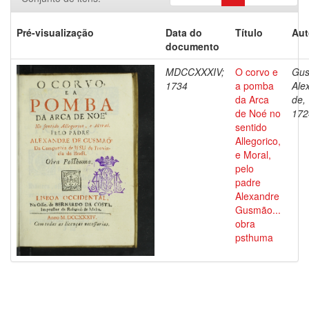
Pré-visualização
Data do
Título
Aut
documento
MDCCXXXIV;
O corvo e
Gus
1734
a pomba
Ale
da Arca
de,
de Noé no
172
sentido
Allegorico,
e Moral,
pelo
padre
Alexandre
Gusmão...
obra
psthuma