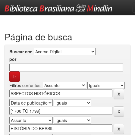
Skip
navigation
Página de busca
Buscar em:
por
Filtros correntes: