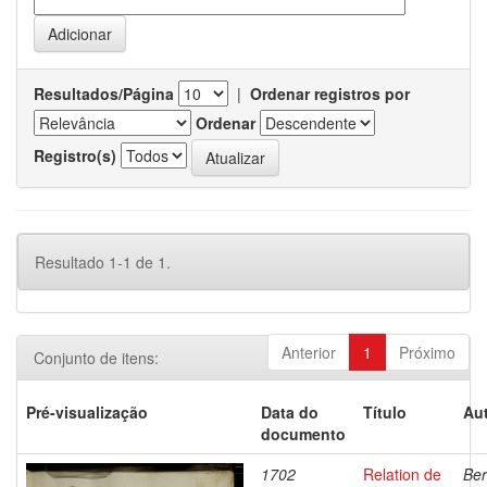
Resultados/Página
|
Ordenar registros por
Ordenar
Registro(s)
Resultado 1-1 de 1.
Anterior
1
Próximo
Conjunto de itens:
Pré-visualização
Data do
Título
Aut
documento
1702
Relation de
Ber