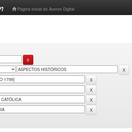
-->
Página inicial do Acervo Digital