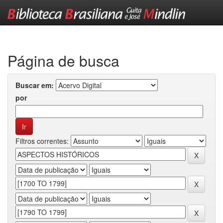
Skip
navigation
Página de busca
Buscar em:
por
Filtros correntes: