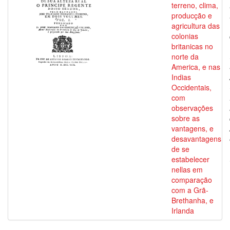
terreno, clima,
producção e
agricultura das
colonias
britanicas no
norte da
America, e nas
Indias
Occidentais,
com
observações
sobre as
vantagens, e
desavantagens
de se
estabelecer
nellas em
comparação
com a Grã-
Brethanha, e
Irlanda