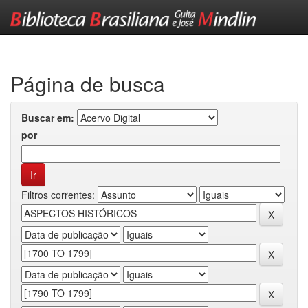
Skip
navigation
Página de busca
Buscar em:
por
Filtros correntes: