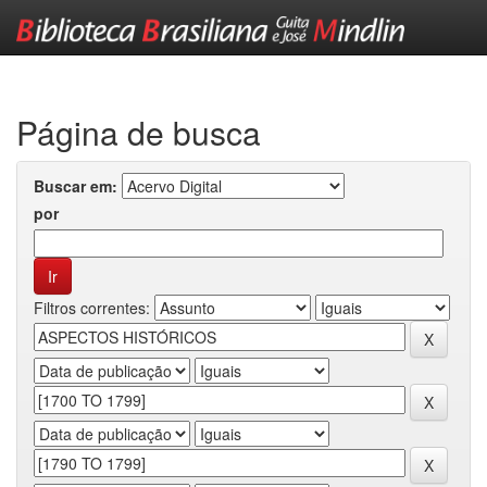
Skip
navigation
Página de busca
Buscar em:
por
Filtros correntes: