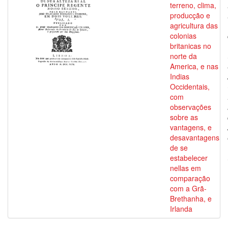
terreno, clima,
producção e
agricultura das
colonias
britanicas no
norte da
America, e nas
Indias
Occidentais,
com
observações
sobre as
vantagens, e
desavantagens
de se
estabelecer
nellas em
comparação
com a Grã-
Brethanha, e
Irlanda