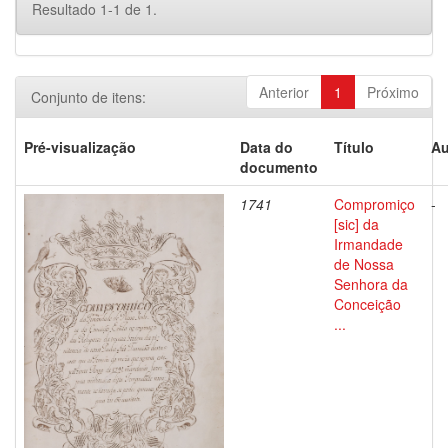
Resultado 1-1 de 1.
Anterior
1
Próximo
Conjunto de itens:
Pré-visualização
Data do
Título
Au
documento
1741
Compromiço
-
[sic] da
Irmandade
de Nossa
Senhora da
Conceição
...