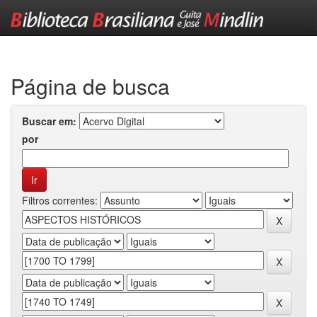
Skip
navigation
Página de busca
Buscar em:
por
Filtros correntes: