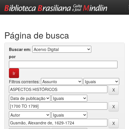
Skip
navigation
Página de busca
Buscar em:
por
Filtros correntes: