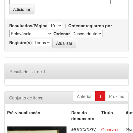
Resultados/Página
|
Ordenar registros por
Ordenar
Registro(s)
Resultado 1-1 de 1.
Anterior
1
Próximo
Conjunto de itens:
Pré-visualização
Data do
Título
Aut
documento
MDCCXXXIV;
O corvo e
Gus