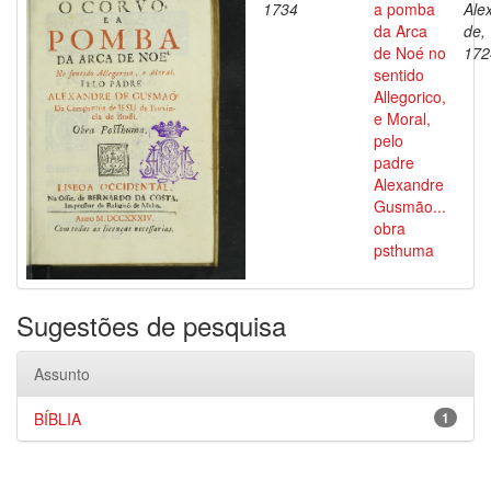
1734
a pomba
Ale
da Arca
de,
de Noé no
172
sentido
Allegorico,
e Moral,
pelo
padre
Alexandre
Gusmão...
obra
psthuma
Sugestões de pesquisa
Assunto
BÍBLIA
1