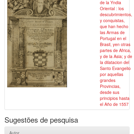
de la Yndia
Oriental : los
descubrimientos,
y conquistas,
que han hecho
las Armas de
Portugal en el
Brasil, yen otras
partes de Africa,
y de la Asia; y de
la dilatacion del
Santo Evangelio
por aquellas
grandes
Provincias,
desde sus
principios hasta
el Año de 1557
Sugestões de pesquisa
Autor