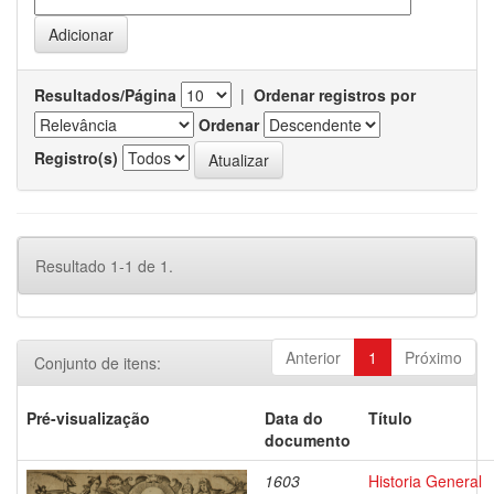
Resultados/Página
|
Ordenar registros por
Ordenar
Registro(s)
Resultado 1-1 de 1.
Anterior
1
Próximo
Conjunto de itens:
Pré-visualização
Data do
Título
documento
1603
Historia General