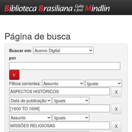
Skip
navigation
Página de busca
Buscar em:
por
Filtros correntes: