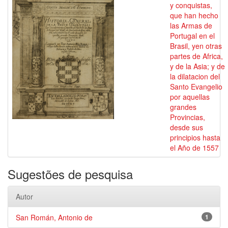
y conquistas,
que han hecho
las Armas de
Portugal en el
Brasil, yen otras
partes de Africa,
y de la Asia; y de
la dilatacion del
Santo Evangelio
por aquellas
grandes
Provincias,
desde sus
principios hasta
el Año de 1557
Sugestões de pesquisa
Autor
San Román, Antonio de
1