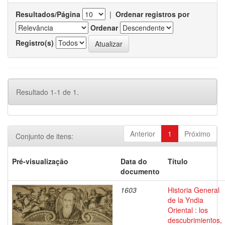
Resultados/Página
|
Ordenar registros por
Ordenar
Registro(s)
Resultado 1-1 de 1.
Anterior
1
Próximo
Conjunto de itens:
Pré-visualização
Data do
Título
documento
1603
Historia General
de la Yndia
Oriental : los
descubrimientos,