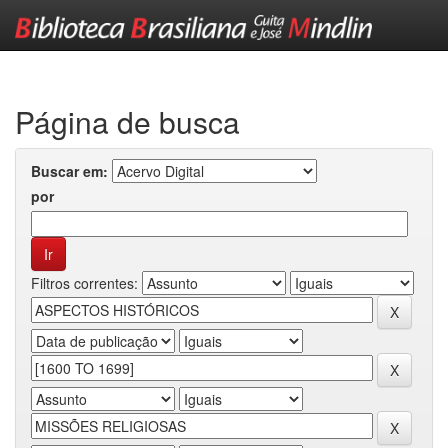
Skip
navigation
Página de busca
Buscar em:
por
Filtros correntes: