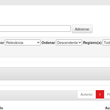
por
Ordenar
Registro(s)
Anterior
1
P
lo
Au