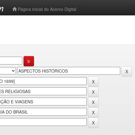
-->
Página inicial do Acervo Digital