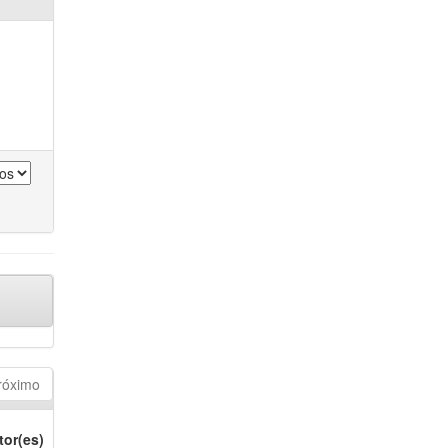
róximo
tor(es)