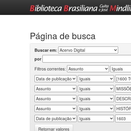
Skip
navigation
Página de busca
Buscar em:
por
Filtros correntes:
Retornar valores