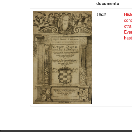
documento
1603
Hist
conq
otra
Evan
has