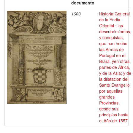
documento
1603
Historia General
de la Yndia
Oriental : los
descubrimientos,
y conquistas,
que han hecho
las Armas de
Portugal en el
Brasil, yen otras
partes de Africa,
y de la Asia; y de
la dilatacion del
Santo Evangelio
por aquellas
grandes
Provincias,
desde sus
principios hasta
el Año de 1557