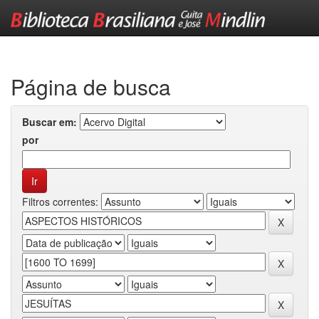
Skip
navigation
Página de busca
Buscar em:
por
Filtros correntes: