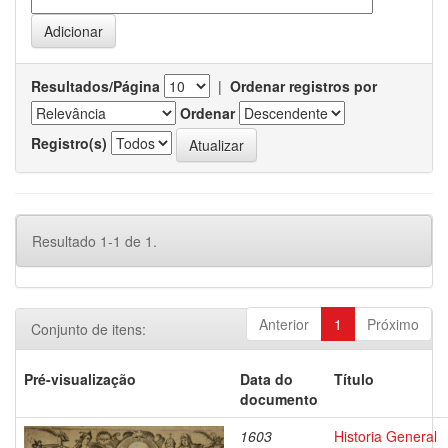
Resultados/Página
|
Ordenar registros por
Ordenar
Registro(s)
Resultado 1-1 de 1.
Anterior
1
Próximo
Conjunto de itens:
Pré-visualização
Data do
Título
documento
1603
Historia General