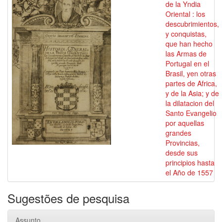
de la Yndia
Oriental : los
descubrimientos,
y conquistas,
que han hecho
las Armas de
Portugal en el
Brasil, yen otras
partes de Africa,
y de la Asia; y de
la dilatacion del
Santo Evangelio
por aquellas
grandes
Provincias,
desde sus
principios hasta
el Año de 1557
Sugestões de pesquisa
Assunto