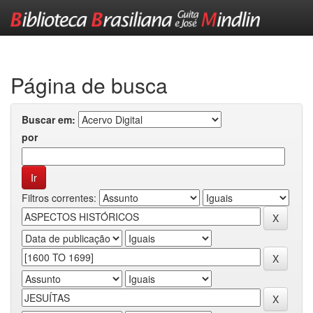
Skip
navigation
Página de busca
Buscar em:
por
Filtros correntes: