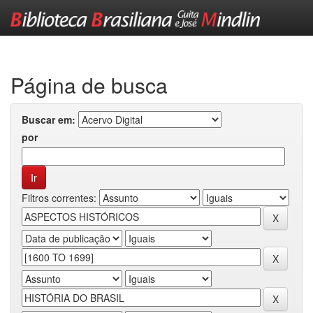
Skip
navigation
Página de busca
Buscar em:
por
Filtros correntes: