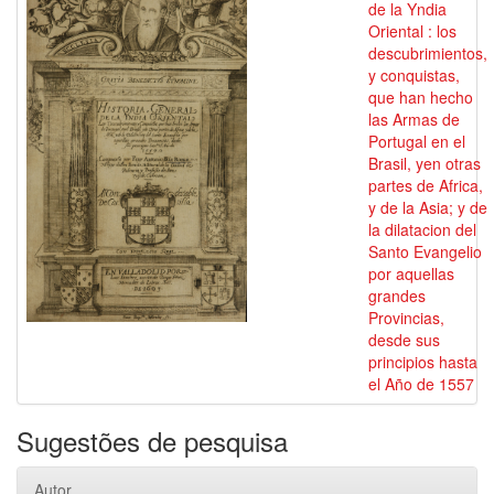
de la Yndia
Oriental : los
descubrimientos,
y conquistas,
que han hecho
las Armas de
Portugal en el
Brasil, yen otras
partes de Africa,
y de la Asia; y de
la dilatacion del
Santo Evangelio
por aquellas
grandes
Provincias,
desde sus
principios hasta
el Año de 1557
Sugestões de pesquisa
Autor