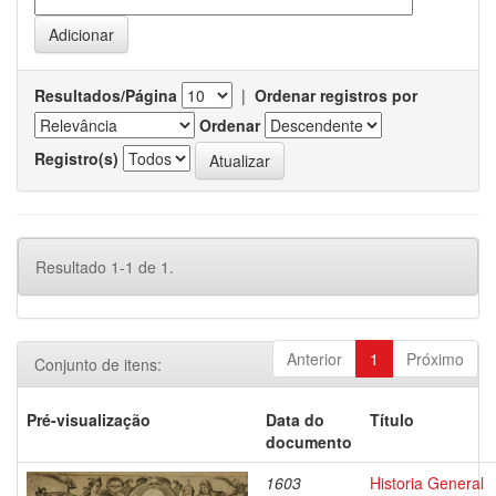
Resultados/Página
|
Ordenar registros por
Ordenar
Registro(s)
Resultado 1-1 de 1.
Anterior
1
Próximo
Conjunto de itens:
Pré-visualização
Data do
Título
documento
1603
Historia General