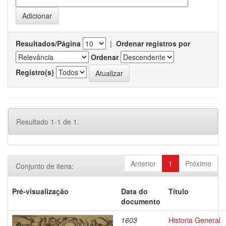
Resultados/Página
|
Ordenar registros por
Ordenar
Registro(s)
Resultado 1-1 de 1.
Anterior
1
Próximo
Conjunto de itens:
Pré-visualização
Data do
Título
documento
1603
Historia General