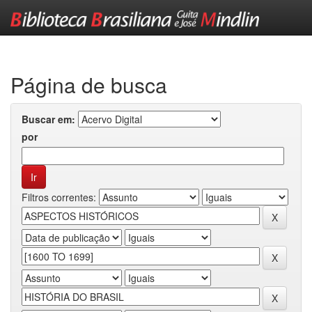
Skip
navigation
Página de busca
Buscar em:
por
Filtros correntes: