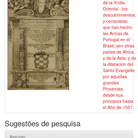
de la Yndia
Oriental : los
descubrimientos,
y conquistas,
que han hecho
las Armas de
Portugal en el
Brasil, yen otras
partes de Africa,
y de la Asia; y de
la dilatacion del
Santo Evangelio
por aquellas
grandes
Provincias,
desde sus
principios hasta
el Año de 1557
Sugestões de pesquisa
Assunto