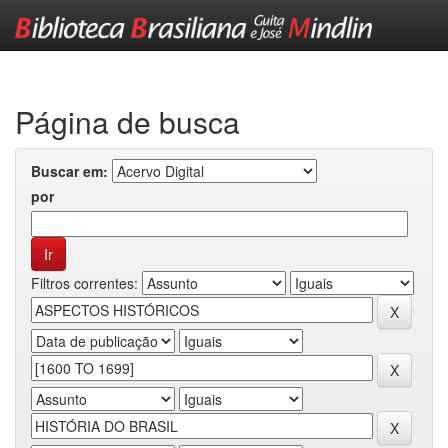
Skip
navigation
Página de busca
Buscar em:
por
Filtros correntes: