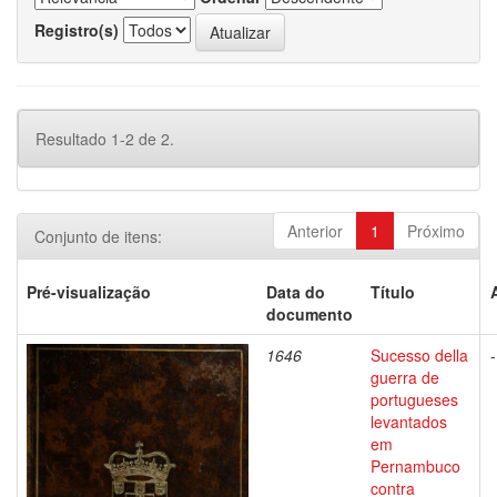
Registro(s)
Resultado 1-2 de 2.
Anterior
1
Próximo
Conjunto de itens:
Pré-visualização
Data do
Título
documento
1646
Sucesso della
-
guerra de
portugueses
levantados
em
Pernambuco
contra