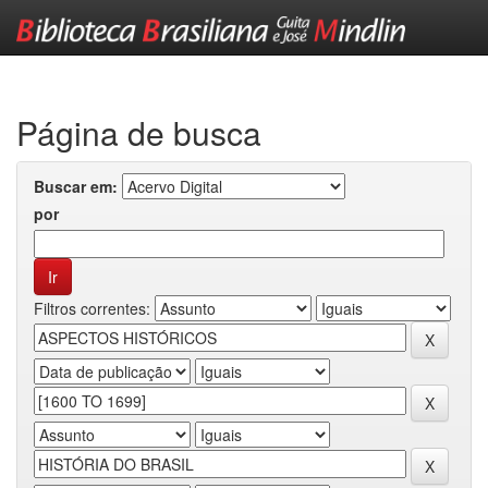
Skip
navigation
Página de busca
Buscar em:
por
Filtros correntes: