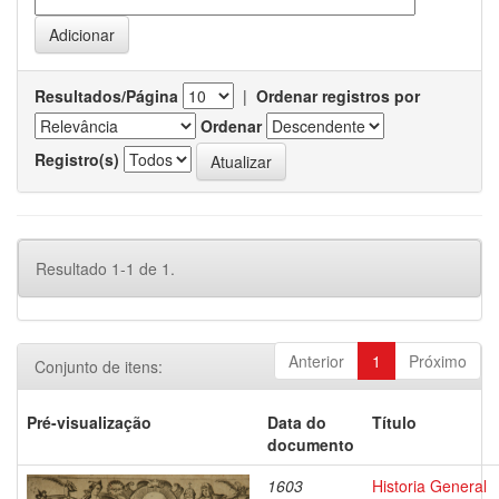
Resultados/Página
|
Ordenar registros por
Ordenar
Registro(s)
Resultado 1-1 de 1.
Anterior
1
Próximo
Conjunto de itens:
Pré-visualização
Data do
Título
documento
1603
Historia General