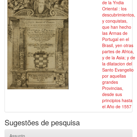
de la Yndia
Oriental : los
descubrimientos,
y conquistas,
que han hecho
las Armas de
Portugal en el
Brasil, yen otras
partes de Africa,
y de la Asia; y de
la dilatacion del
Santo Evangelio
por aquellas
grandes
Provincias,
desde sus
principios hasta
el Año de 1557
Sugestões de pesquisa
Assunto