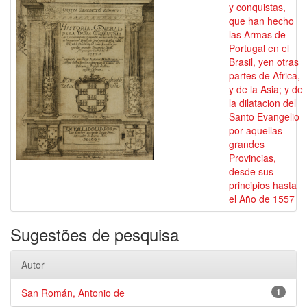
y conquistas,
que han hecho
las Armas de
Portugal en el
Brasil, yen otras
partes de Africa,
y de la Asia; y de
la dilatacion del
Santo Evangelio
por aquellas
grandes
Provincias,
desde sus
principios hasta
el Año de 1557
Sugestões de pesquisa
Autor
San Román, Antonio de
1