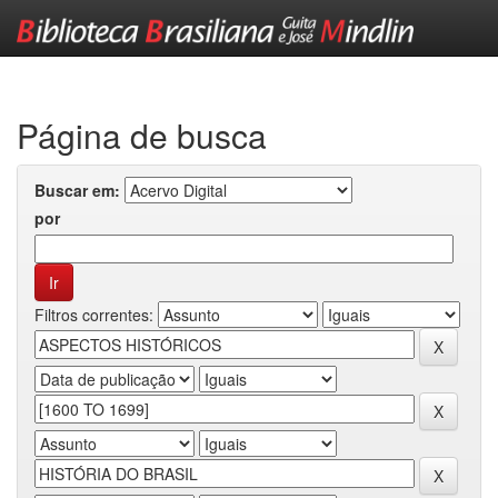
Skip
navigation
Página de busca
Buscar em:
por
Filtros correntes: