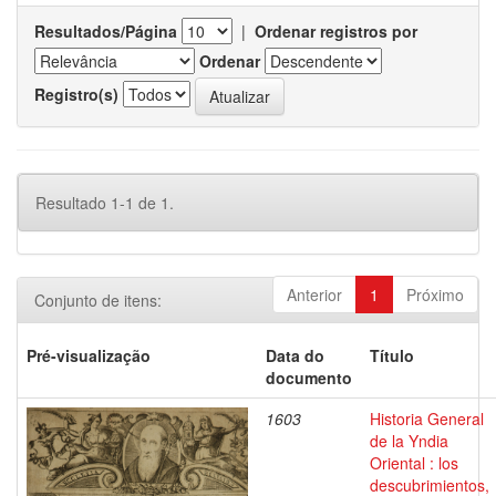
Resultados/Página
|
Ordenar registros por
Ordenar
Registro(s)
Resultado 1-1 de 1.
Anterior
1
Próximo
Conjunto de itens:
Pré-visualização
Data do
Título
documento
1603
Historia General
de la Yndia
Oriental : los
descubrimientos,