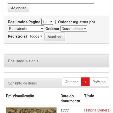
Resultados/Página
|
Ordenar registros por
Ordenar
Registro(s)
Resultado 1-1 de 1.
Anterior
1
Próximo
Conjunto de itens:
Pré-visualização
Data do
Título
documento
1603
Historia General