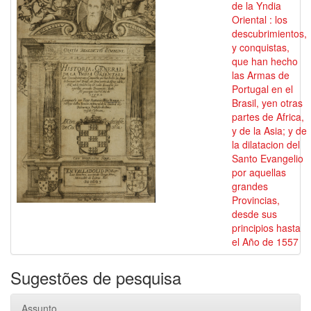
de la Yndia
Oriental : los
descubrimientos,
y conquistas,
que han hecho
las Armas de
Portugal en el
Brasil, yen otras
partes de Africa,
y de la Asia; y de
la dilatacion del
Santo Evangelio
por aquellas
grandes
Provincias,
desde sus
principios hasta
el Año de 1557
Sugestões de pesquisa
Assunto