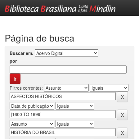
Skip
navigation
Página de busca
Buscar em:
por
Filtros correntes: