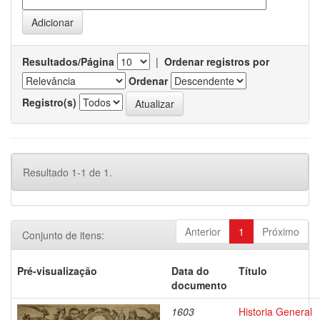
Resultados/Página
|
Ordenar registros por
Ordenar
Registro(s)
Resultado 1-1 de 1.
Anterior
1
Próximo
Conjunto de itens:
Pré-visualização
Data do
Título
documento
1603
Historia General