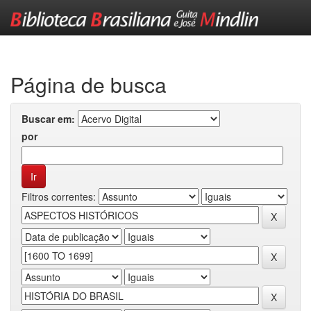
Skip
navigation
Página de busca
Buscar em:
por
Filtros correntes: