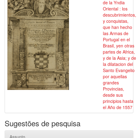
de la Yndia
Oriental : los
descubrimientos,
y conquistas,
que han hecho
las Armas de
Portugal en el
Brasil, yen otras
partes de Africa,
y de la Asia; y de
la dilatacion del
Santo Evangelio
por aquellas
grandes
Provincias,
desde sus
principios hasta
el Año de 1557
Sugestões de pesquisa
Assunto