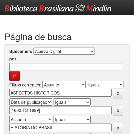
Skip
navigation
Página de busca
Buscar em:
por
Filtros correntes: