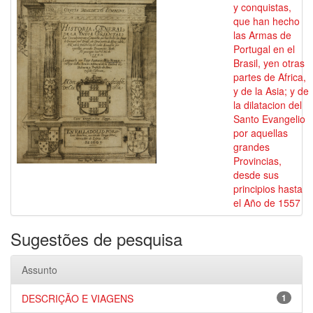
y conquistas,
que han hecho
las Armas de
Portugal en el
Brasil, yen otras
partes de Africa,
y de la Asia; y de
la dilatacion del
Santo Evangelio
por aquellas
grandes
Provincias,
desde sus
principios hasta
el Año de 1557
Sugestões de pesquisa
Assunto
DESCRIÇÃO E VIAGENS
1