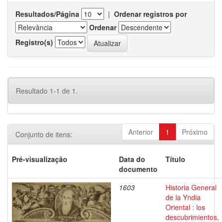
Resultados/Página
|
Ordenar registros por
Ordenar
Registro(s)
Resultado 1-1 de 1.
Anterior
1
Próximo
Conjunto de itens:
Pré-visualização
Data do
Título
documento
1603
Historia General
de la Yndia
Oriental : los
descubrimientos,