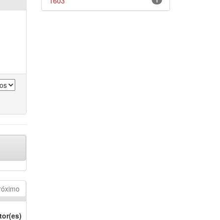
1603
1
róximo
tor(es)