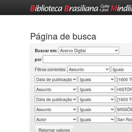
Skip
navigation
Página de busca
Buscar em:
por
Filtros correntes:
Retornar valores