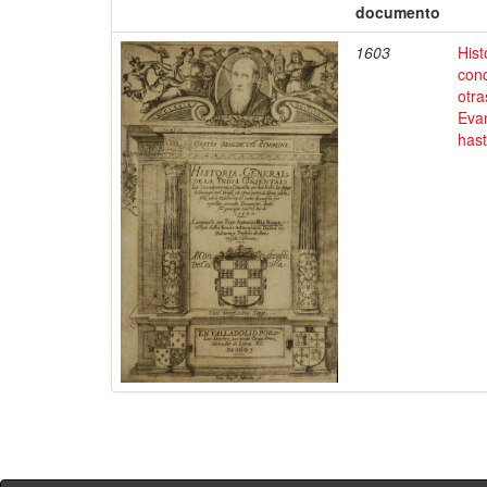
documento
1603
Hist
conq
otra
Evan
has