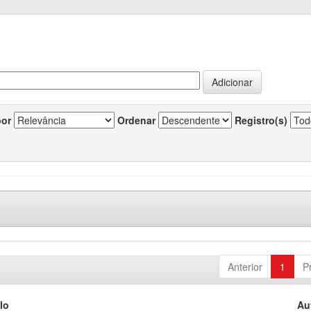
por
Ordenar
Registro(s)
Anterior
1
P
lo
Au