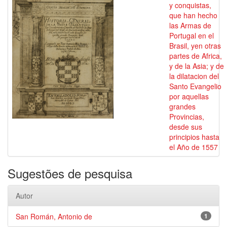
y conquistas,
que han hecho
las Armas de
Portugal en el
Brasil, yen otras
partes de Africa,
y de la Asia; y de
la dilatacion del
Santo Evangelio
por aquellas
grandes
Provincias,
desde sus
principios hasta
el Año de 1557
Sugestões de pesquisa
Autor
San Román, Antonio de
1