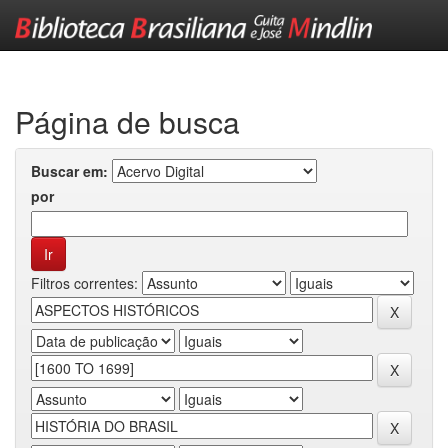
Skip
navigation
Página de busca
Buscar em:
por
Filtros correntes: