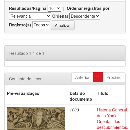
Resultados/Página
|
Ordenar registros por
Ordenar
Registro(s)
Resultado 1-1 de 1.
Anterior
1
Próximo
Conjunto de itens:
Pré-visualização
Data do
Título
documento
1603
Historia General
de la Yndia
Oriental : los
descubrimientos,