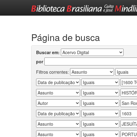
Skip
navigation
Página de busca
Buscar em:
por
Filtros correntes: