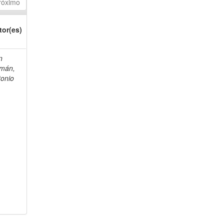
róximo
tor(es)
n
mán,
tonio