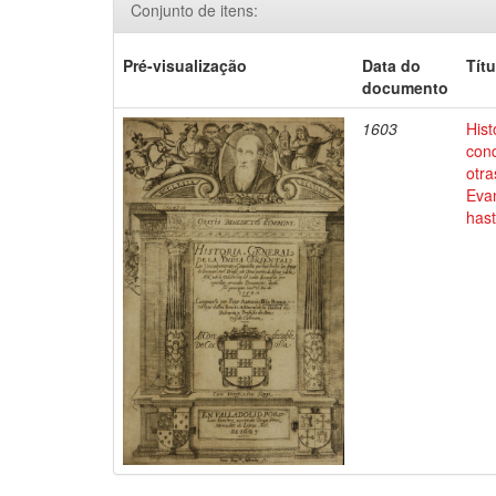
Conjunto de itens:
Pré-visualização
Data do
Títu
documento
1603
Hist
conq
otra
Evan
has