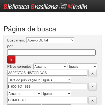
Skip
navigation
Página de busca
Buscar em:
por
Filtros correntes: