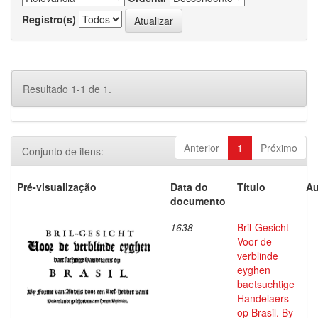
Registro(s)
Resultado 1-1 de 1.
Anterior
1
Próximo
Conjunto de itens:
Pré-visualização
Data do
Título
Au
documento
1638
Bril-Gesicht
-
Voor de
verblinde
eyghen
baetsuchtige
Handelaers
op Brasil. By