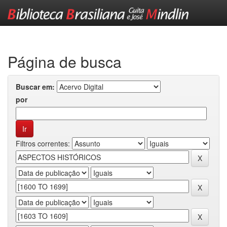
Skip
navigation
Página de busca
Buscar em:
por
Filtros correntes: