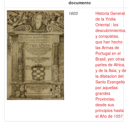
documento
1603
Historia General
de la Yndia
Oriental : los
descubrimientos,
y conquistas,
que han hecho
las Armas de
Portugal en el
Brasil, yen otras
partes de Africa,
y de la Asia; y de
la dilatacion del
Santo Evangelio
por aquellas
grandes
Provincias,
desde sus
principios hasta
el Año de 1557