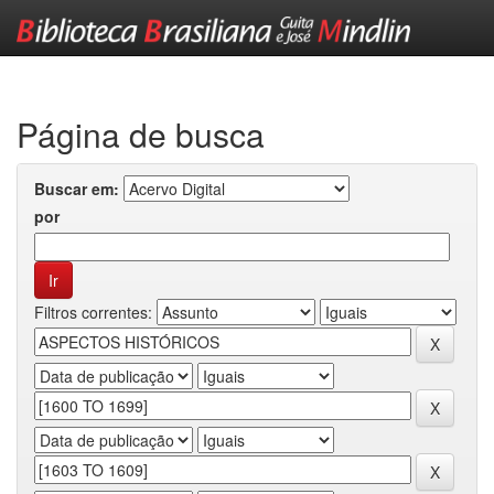
Skip
navigation
Página de busca
Buscar em:
por
Filtros correntes: