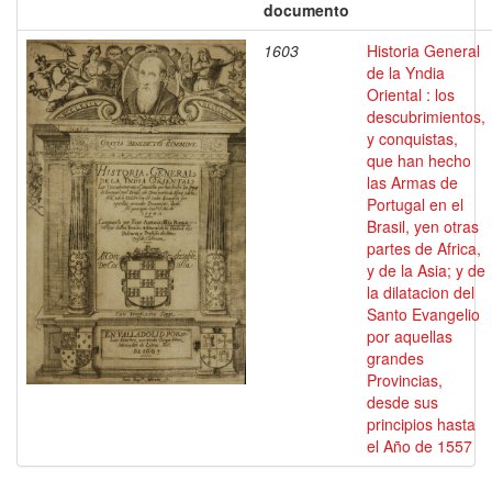
documento
1603
Historia General
de la Yndia
Oriental : los
descubrimientos,
y conquistas,
que han hecho
las Armas de
Portugal en el
Brasil, yen otras
partes de Africa,
y de la Asia; y de
la dilatacion del
Santo Evangelio
por aquellas
grandes
Provincias,
desde sus
principios hasta
el Año de 1557