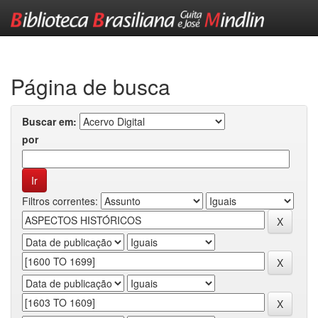
Skip
navigation
Página de busca
Buscar em:
por
Filtros correntes: