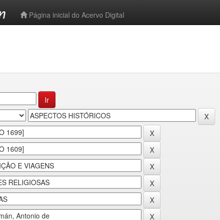
-->
Página inicial do Acervo Digital