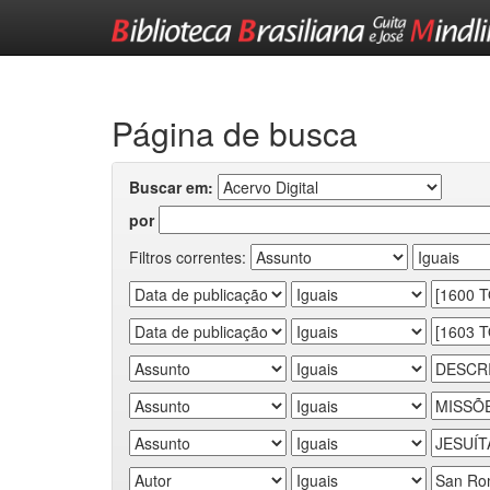
Skip
navigation
Página de busca
Buscar em:
por
Filtros correntes: