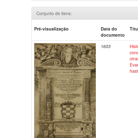
Conjunto de itens:
Pré-visualização
Data do
Títu
documento
1603
Hist
conq
otra
Evan
has