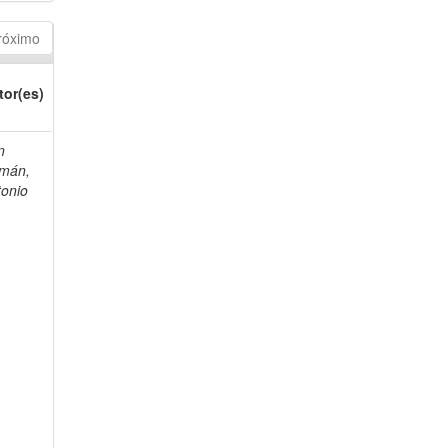
róximo
tor(es)
n
mán,
tonio