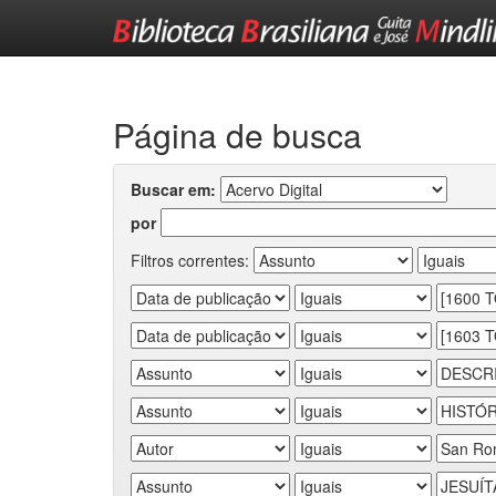
Skip
navigation
Página de busca
Buscar em:
por
Filtros correntes: