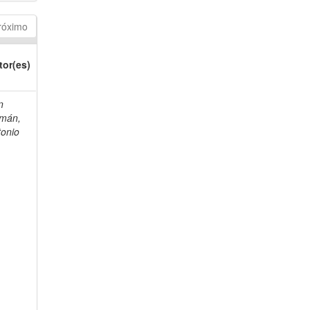
róximo
tor(es)
n
mán,
tonio