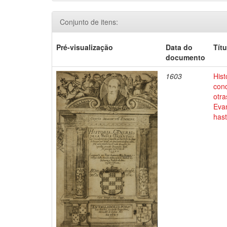
Conjunto de itens:
Pré-visualização
Data do
Títu
documento
1603
Hist
conq
otra
Evan
has