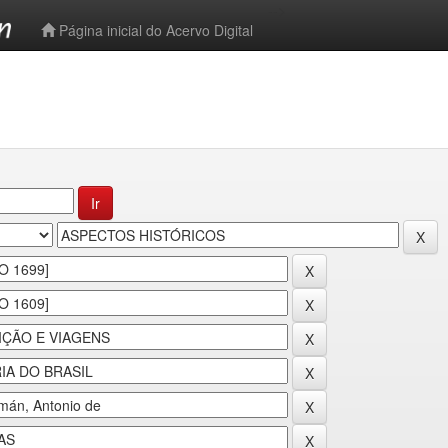
-->
Página inicial do Acervo Digital