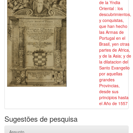
de la Yndia
Oriental : los
descubrimientos,
y conquistas,
que han hecho
las Armas de
Portugal en el
Brasil, yen otras
partes de Africa,
y de la Asia; y de
la dilatacion del
Santo Evangelio
por aquellas
grandes
Provincias,
desde sus
principios hasta
el Año de 1557
Sugestões de pesquisa
Assunto