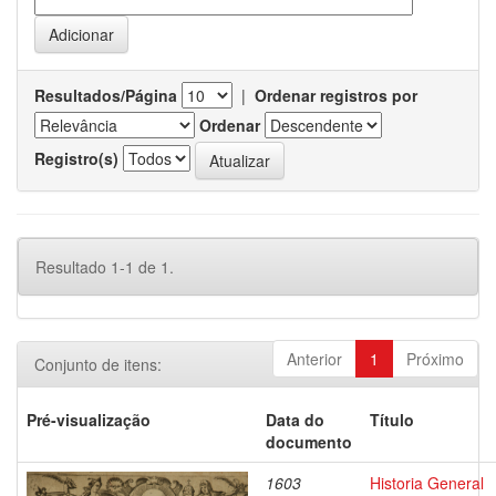
Resultados/Página
|
Ordenar registros por
Ordenar
Registro(s)
Resultado 1-1 de 1.
Anterior
1
Próximo
Conjunto de itens:
Pré-visualização
Data do
Título
documento
1603
Historia General