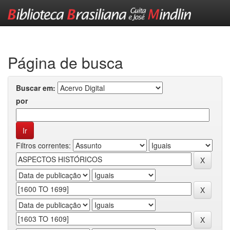
Skip
navigation
Página de busca
Buscar em:
por
Filtros correntes: