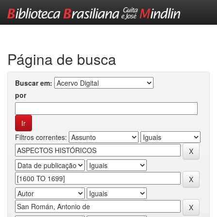
Skip
navigation
Página de busca
Buscar em:
por
Filtros correntes: