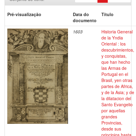
Pré-visualização
Data do
Título
documento
1603
Historia General
de la Yndia
Oriental : los
descubrimientos,
y conquistas,
que han hecho
las Armas de
Portugal en el
Brasil, yen otras
partes de Africa,
y de la Asia; y de
la dilatacion del
Santo Evangelio
por aquellas
grandes
Provincias,
desde sus
principios hasta