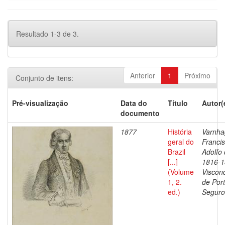
Resultado 1-3 de 3.
Anterior
1
Próximo
Conjunto de itens:
Pré-visualização
Data do
Título
Autor(
documento
1877
História
Varnha
geral do
Franci
Brazil
Adolfo 
[...]
1816-1
(Volume
Viscon
1, 2.
de Por
ed.)
Seguro