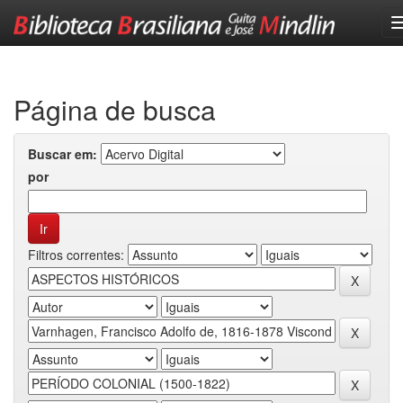
Skip
navigation
Página de busca
Buscar em:
por
Filtros correntes: