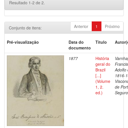
Resultado 1-2 de 2.
Anterior
1
Próximo
Conjunto de itens:
Pré-visualização
Data do
Título
Autor(
documento
1877
História
Varnha
geral do
Franci
Brazil
Adolfo 
[...]
1816-1
(Volume
Viscon
1, 2.
de Por
ed.)
Seguro