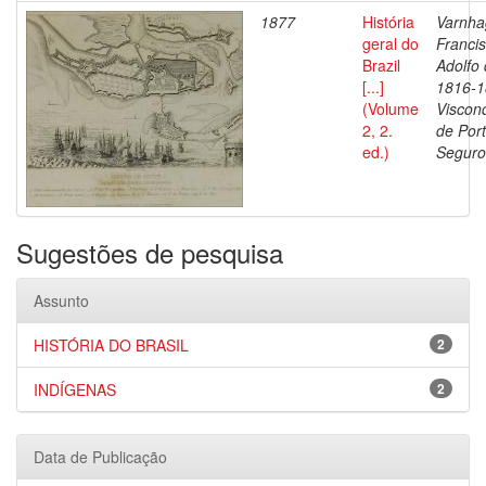
1877
História
Varnha
geral do
Franci
Brazil
Adolfo 
[...]
1816-1
(Volume
Viscon
2, 2.
de Por
ed.)
Seguro
Sugestões de pesquisa
Assunto
HISTÓRIA DO BRASIL
2
INDÍGENAS
2
Data de Publicação