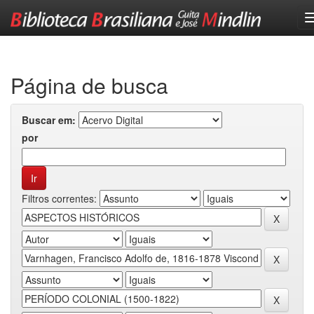
Skip
navigation
Página de busca
Buscar em:
por
Filtros correntes: