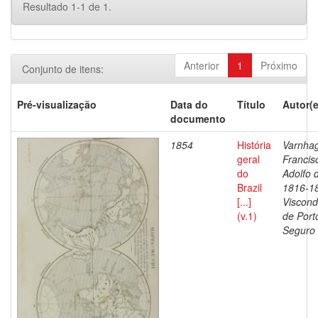
Resultado 1-1 de 1.
Anterior
1
Próximo
Conjunto de itens:
Pré-visualização
Data do
Título
Autor(e
documento
1854
História
Varnha
geral
Francis
do
Adolfo 
Brazil
1816-1
[...]
Viscon
(v.1)
de Port
Seguro