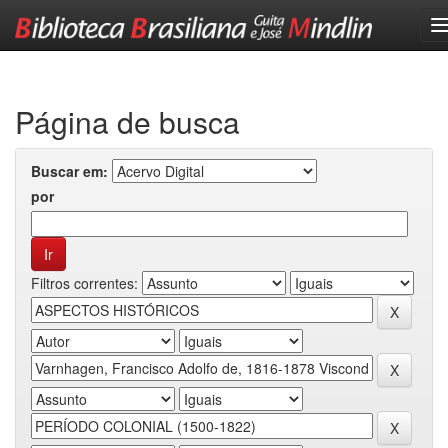
Skip
navigation
Página de busca
Buscar em:
por
Filtros correntes: