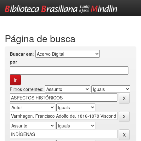
Skip
navigation
Página de busca
Buscar em:
por
Filtros correntes: