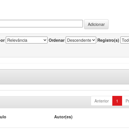
por
Ordenar
Registro(s)
Anterior
1
P
tulo
Autor(es)