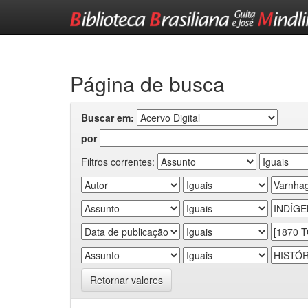
Skip
navigation
Página de busca
Buscar em:
por
Filtros correntes:
Retornar valores