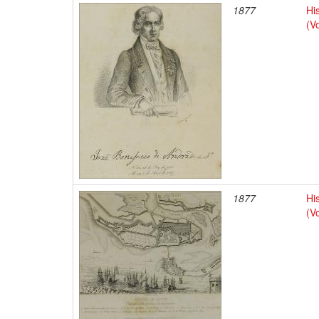
1877
His
(V
1877
His
(V